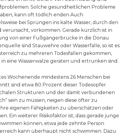
ufproblemen. Solche gesundheitlichen Probleme
ben, kann oft tödlich enden.Auch
elsweise bei Sprüngen ins kalte Wasser, durch den
verursacht, vorkommen. Gerade kürzlich ist in
ung von einer Fußgängerbrücke in die Donau
nquelle sind Stauwehre oder Wasserfälle, so ist es
Österreich zu mehreren Todesfallen gekommen,
in eine Wasserwalze geraten und ertrunken sind.
etztes Wochenende mindestens 26 Menschen bei
nitt sind etwa 80 Prozent dieser Todesopfer
rchalen Strukturen und der damit verbundenen
ch“ sein zu müssen, neigen diese öfter zu
ihre eigenen Fähigkeiten zu überschätzen oder
n. Ein weiterer Risikofaktor ist, dass gerade junge
hwimmen können, etwa jede zehnte Person
sterreich kann überhaupt nicht schwimmen. Dazu