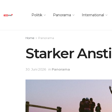
Politik
Panorama
International
Home
Panorama
Starker Anst
30. Juni 2026
in
Panorama