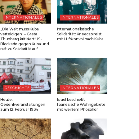
INTERNATIONALES
INTERNATIONALES
„Die Welt muss Kuba
Internationalistische
verteidigen“ – Greta
Solidarität: Kneecap reist
Thunberg kritisiert US-
mit Hilfskonvoi nach Kuba
Blockade gegen Kuba und
ruft zu Solidarität auf
GESCHICHTE
INTERNATIONALES
Heute:
Israel beschießt
Gedenkveranstaltungen
libanesische Wohngebiete
zum 12. Februar 1934
mit weißem Phosphor