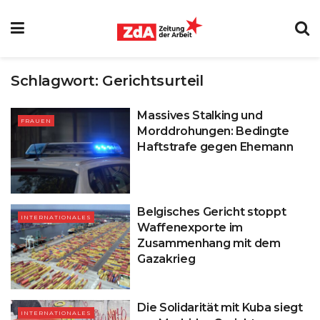
Schlagwort:
Gerichtsurteil
Massives Stalking und
FRAUEN
Morddrohungen: Bedingte
Haftstrafe gegen Ehemann
Belgisches Gericht stoppt
INTERNATIONALES
Waffenexporte im
Zusammenhang mit dem
Gazakrieg
Die Solidarität mit Kuba siegt
INTERNATIONALES