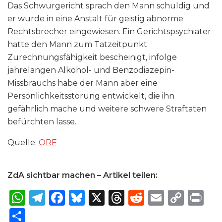
Das Schwurgericht sprach den Mann schuldig und
er wurde in eine Anstalt für geistig abnorme
Rechtsbrecher eingewiesen. Ein Gerichtspsychiater
hatte den Mann zum Tatzeitpunkt
Zurechnungsfähigkeit bescheinigt, infolge
jahrelangen Alkohol- und Benzodiazepin-
Missbrauchs habe der Mann aber eine
Persönlichkeitsstörung entwickelt, die ihn
gefährlich mache und weitere schwere Straftaten
befürchten lasse.
Quelle:
ORF
ZdA sichtbar machen – Artikel teilen:
W
T
F
B
X
T
R
E
C
P
h
el
a
lu
h
e
m
o
ri
S