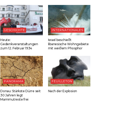
GESCHICHTE
INTERNATIONALES
Heute:
Israel beschießt
Gedenkveranstaltungen
libanesische Wohngebiete
zum 12. Februar 1934
mit weißem Phosphor
PANORAMA
FEUILLETON
Donau: Stärkste Dürre seit
Nach der Explosion
30 Jahren legt
Mammutreste frei