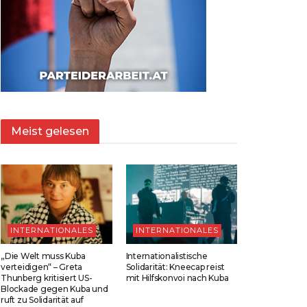
Meist gelesen
INTERNATIONALES
INTERNATIONALES
„Die Welt muss Kuba
Internationalistische
verteidigen“ – Greta
Solidarität: Kneecap reist
Thunberg kritisiert US-
mit Hilfskonvoi nach Kuba
Blockade gegen Kuba und
ruft zu Solidarität auf