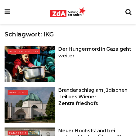
Schlagwort:
IKG
Der Hungermord in Gaza geht
INTERNATIONALES
weiter
Brandanschlag am jüdischen
PANORAMA
Teil des Wiener
Zentralfriedhofs
Neuer Höchststand bei
PANORAMA