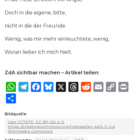
Doch in die eigene, bitte,
nicht in die der Freunde.
Wenig, was mir mehr einleuchtete, wenig,
Woran lieber ich mich hielt.
ZdA sichtbar machen – Artikel teilen:
W
T
F
B
X
T
R
E
C
P
h
el
a
lu
h
e
m
o
ri
S
a
e
c
e
re
d
ai
p
n
h
ts
g
e
s
a
di
l
y
t
Bildquelle:
ar
User:GT1976, CC BY-SA 4.0
A
ra
b
k
d
t
Li
e
https://creativecommons.org/licenses/by-sa/4.0 via
Wikimedia Commons
p
m
o
y
s
n