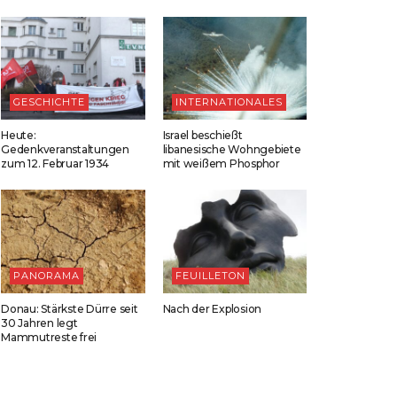
GESCHICHTE
INTERNATIONALES
Heute:
Israel beschießt
Gedenkveranstaltungen
libanesische Wohngebiete
zum 12. Februar 1934
mit weißem Phosphor
PANORAMA
FEUILLETON
Donau: Stärkste Dürre seit
Nach der Explosion
30 Jahren legt
Mammutreste frei