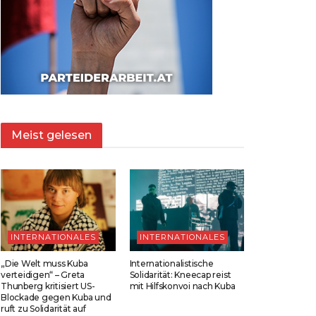
Meist gelesen
INTERNATIONALES
INTERNATIONALES
„Die Welt muss Kuba
Internationalistische
verteidigen“ – Greta
Solidarität: Kneecap reist
Thunberg kritisiert US-
mit Hilfskonvoi nach Kuba
Blockade gegen Kuba und
ruft zu Solidarität auf