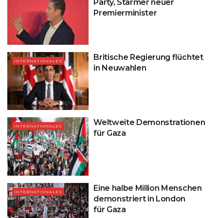
Party, Starmer neuer
Premierminister
Britische Regierung flüchtet
INTERNATIONALES
in Neuwahlen
Weltweite Demonstrationen
INTERNATIONALES
für Gaza
Eine halbe Million Menschen
INTERNATIONALES
demonstriert in London
für Gaza