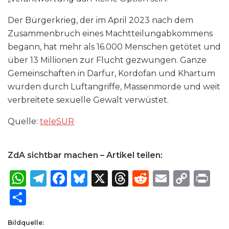
Der Bürgerkrieg, der im April 2023 nach dem
Zusammenbruch eines Machtteilungabkommens
begann, hat mehr als 16.000 Menschen getötet und
über 13 Millionen zur Flucht gezwungen. Ganze
Gemeinschaften in Darfur, Kordofan und Khartum
wurden durch Luftangriffe, Massenmorde und weit
verbreitete sexuelle Gewalt verwüstet.
Quelle:
teleSUR
ZdA sichtbar machen – Artikel teilen:
W
T
F
B
X
T
R
E
C
P
h
el
a
lu
h
e
m
o
ri
S
a
e
c
e
re
d
ai
p
n
h
ts
g
e
s
a
di
l
y
t
Bildquelle: