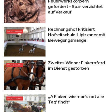
Feuerwerkskörpern
gefordert – Spar verzichtet
auf Verkauf
Rechnungshof kritisiert
PANORAMA
Hofreitschule: Lipizzaner mit
Bewegungsmangel
Zweites Wiener Fiakerpferd
PANORAMA
im Dienst gestorben
„A Fiaker, wie man’s net alle
PANORAMA
Tag’ find’t“