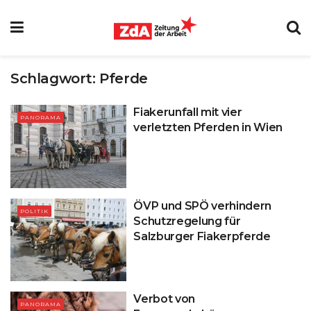
Schlagwort:
Pferde
Fiakerunfall mit vier
PANORAMA
verletzten Pferden in Wien
ÖVP und SPÖ verhindern
POLITIK
Schutzregelung für
Salzburger Fiakerpferde
Verbot von
PANORAMA