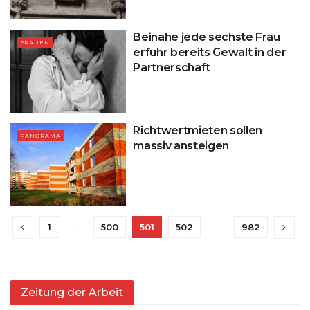
Beinahe jede sechste Frau
FRAUEN
erfuhr bereits Gewalt in der
Partnerschaft
Richtwertmieten sollen
PANORAMA
massiv ansteigen
1
…
500
501
502
…
982
Zeitung der Arbeit