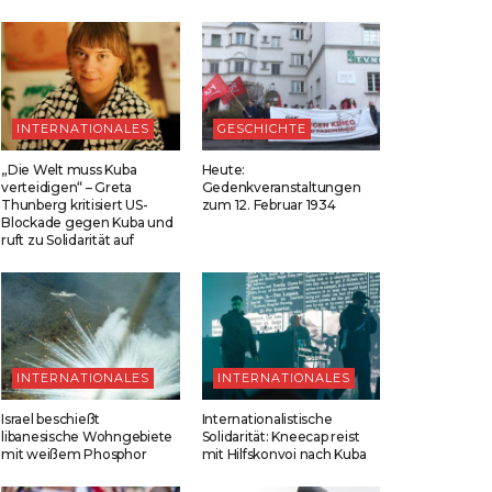
INTERNATIONALES
GESCHICHTE
„Die Welt muss Kuba
Heute:
verteidigen“ – Greta
Gedenkveranstaltungen
Thunberg kritisiert US-
zum 12. Februar 1934
Blockade gegen Kuba und
ruft zu Solidarität auf
INTERNATIONALES
INTERNATIONALES
Israel beschießt
Internationalistische
libanesische Wohngebiete
Solidarität: Kneecap reist
mit weißem Phosphor
mit Hilfskonvoi nach Kuba