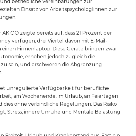
 und betriebliche Vereinbarungen zur
ezielten Einsatz von ArbeitspsychologIinnen zur
tungen.
 AK OÖ zeigte bereits auf, dass 21 Prozent der
ndy verfügen, drei Viertel davon mit E-Mail-
 einen Firmenlaptop. Diese Geräte bringen zwar
utonomie, erhöhen jedoch zugleich die
r zu sein, und erschweren die Abgrenzung
.
et unregulierte Verfügbarkeit für berufliche
Arbeit, am Wochenende, im Urlaub, an Feiertagen
 dies ohne verbindliche Regelungen. Das Risiko
igt, Stress, innere Unruhe und Mentale Belastung
 in Freizeit, Urlaub und Krankenstand aus. Fast ein