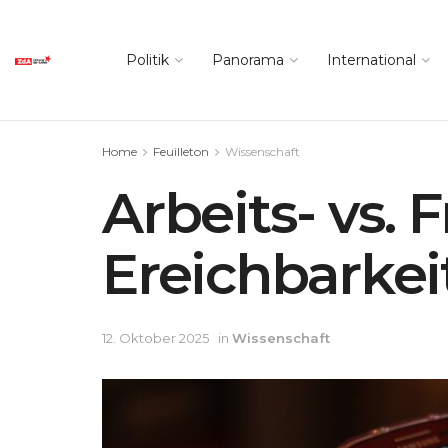
Politik
Panorama
International
Home
Feuilleton
Wissenschaft
Arbeits- vs. 
Ereichbarkei
12. Oktober 2025
in
Wissenschaft