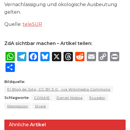
Vernachlässigung und ökologische Ausbeutung
gelten.
Quelle:
teleSUR
ZdA sichtbar machen – Artikel teilen:
W
T
F
B
X
T
R
E
C
P
h
el
a
lu
h
e
m
o
ri
S
a
e
c
e
re
d
ai
p
n
h
ts
g
e
s
a
di
l
y
t
Bildquelle:
ar
El Blog de Jota, CC BY 3.0
, via Wikimedia Commons
A
ra
b
k
d
t
Li
e
Schlagworte:
CONAIE
Daniel Noboa
Ecuador
p
m
o
y
s
n
Repression
Streik
p
o
k
k
Ähnliche
Artikel