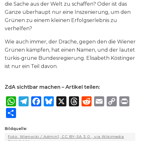
die Sache aus der Welt zu schaffen? Oder ist das
Ganze überhaupt nur eine Inszenierung, um den
Grünen zu einem kleinen Erfolgserlebnis zu
verhelfen?
Wie auch immer, der Drache, gegen den die Wiener
Grünen kämpfen, hat einen Namen, und der lautet
türkis-grüne Bundesregierung. Elisabeth Köstinger
ist nur ein Teil davon.
ZdA sichtbar machen – Artikel teilen:
W
T
F
B
X
T
R
E
C
P
h
el
a
lu
h
e
m
o
ri
S
a
e
c
e
re
d
ai
p
n
h
ts
g
e
s
a
di
l
y
t
Bildquelle:
ar
Foto: Wienwiki / Admin1, CC BY-SA 3.0
, via Wikimedia