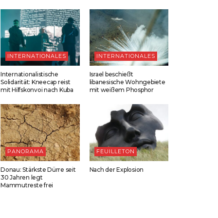
INTERNATIONALES
INTERNATIONALES
Internationalistische
Israel beschießt
Solidarität: Kneecap reist
libanesische Wohngebiete
mit Hilfskonvoi nach Kuba
mit weißem Phosphor
PANORAMA
FEUILLETON
Donau: Stärkste Dürre seit
Nach der Explosion
30 Jahren legt
Mammutreste frei