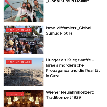
„Global Sumud Flotilla“
Israel diffamiert „Global
INTERNATIONALES
Sumud Flotilla“
Hunger als Kriegswaffe –
INTERNATIONALES
Israels mörderische
Propaganda und die Realität
in Gaza
Wiener Neujahrskonzert:
GESCHICHTE
Tradition seit 1939