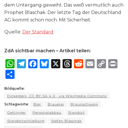
dem Untergang geweiht. Das weiß vermutlich auch
Prophet Blaschak. Der letzte Tag der Deutschland
AG kommt schon noch. Mit Sicherheit.
Quelle:
Der Standard
ZdA sichtbar machen – Artikel teilen:
W
T
F
B
X
T
R
E
C
P
h
el
a
lu
h
e
m
o
ri
S
a
e
c
e
re
d
ai
p
n
h
ts
g
e
s
a
di
l
y
t
Bildquelle:
ar
Dickelbers, CC BY-SA 4.0
, via Wikimedia Commons
A
ra
b
k
d
t
Li
e
Schlagworte:
Bier
Brauerei
Braunschweig
p
m
o
y
s
n
Oettinger
Personalabbau
Standort
p
o
k
Standortschließung
Stefan Blaschak
k