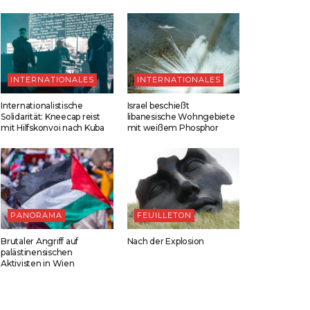
INTERNATIONALES
INTERNATIONALES
Internationalistische
Israel beschießt
Solidarität: Kneecap reist
libanesische Wohngebiete
mit Hilfskonvoi nach Kuba
mit weißem Phosphor
PANORAMA
FEUILLETON
Brutaler Angriff auf
Nach der Explosion
palästinensischen
Aktivisten in Wien