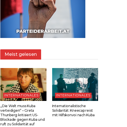
Meist gelesen
INTERNATIONALES
INTERNATIONALES
„Die Welt muss Kuba
Internationalistische
verteidigen“ – Greta
Solidarität: Kneecap reist
Thunberg kritisiert US-
mit Hilfskonvoi nach Kuba
Blockade gegen Kuba und
ruft zu Solidarität auf