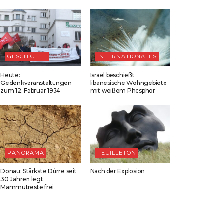
GESCHICHTE
INTERNATIONALES
Heute:
Israel beschießt
Gedenkveranstaltungen
libanesische Wohngebiete
zum 12. Februar 1934
mit weißem Phosphor
PANORAMA
FEUILLETON
Donau: Stärkste Dürre seit
Nach der Explosion
30 Jahren legt
Mammutreste frei