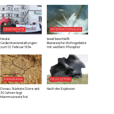
GESCHICHTE
INTERNATIONALES
Heute:
Israel beschießt
Gedenkveranstaltungen
libanesische Wohngebiete
zum 12. Februar 1934
mit weißem Phosphor
PANORAMA
FEUILLETON
Donau: Stärkste Dürre seit
Nach der Explosion
30 Jahren legt
Mammutreste frei