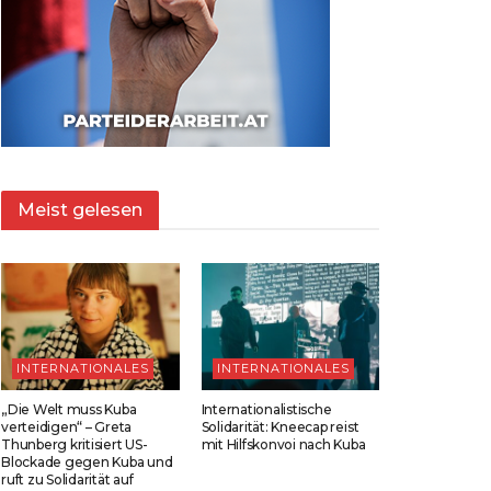
Meist gelesen
INTERNATIONALES
INTERNATIONALES
„Die Welt muss Kuba
Internationalistische
verteidigen“ – Greta
Solidarität: Kneecap reist
Thunberg kritisiert US-
mit Hilfskonvoi nach Kuba
Blockade gegen Kuba und
ruft zu Solidarität auf