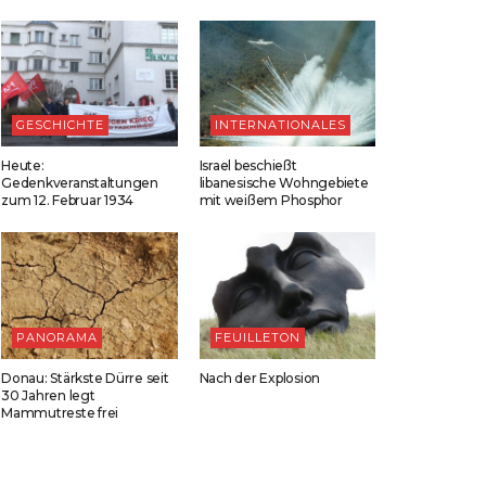
GESCHICHTE
INTERNATIONALES
Heute:
Israel beschießt
Gedenkveranstaltungen
libanesische Wohngebiete
zum 12. Februar 1934
mit weißem Phosphor
PANORAMA
FEUILLETON
Donau: Stärkste Dürre seit
Nach der Explosion
30 Jahren legt
Mammutreste frei