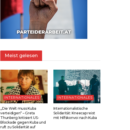
Meist gelesen
INTERNATIONALES
INTERNATIONALES
„Die Welt muss Kuba
Internationalistische
verteidigen“ – Greta
Solidarität: Kneecap reist
Thunberg kritisiert US-
mit Hilfskonvoi nach Kuba
Blockade gegen Kuba und
ruft zu Solidarität auf