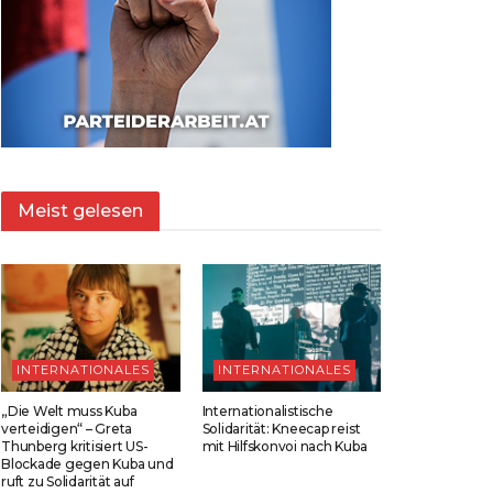
Meist gelesen
INTERNATIONALES
INTERNATIONALES
„Die Welt muss Kuba
Internationalistische
verteidigen“ – Greta
Solidarität: Kneecap reist
Thunberg kritisiert US-
mit Hilfskonvoi nach Kuba
Blockade gegen Kuba und
ruft zu Solidarität auf