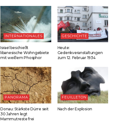
INTERNATIONALES
GESCHICHTE
Israel beschießt
Heute:
libanesische Wohngebiete
Gedenkveranstaltungen
mit weißem Phosphor
zum 12. Februar 1934
PANORAMA
FEUILLETON
Donau: Stärkste Dürre seit
Nach der Explosion
30 Jahren legt
Mammutreste frei