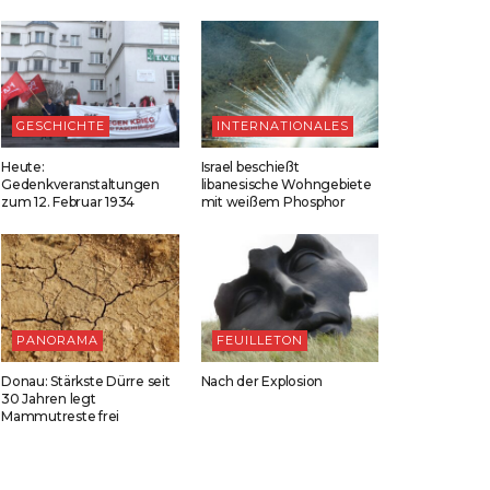
GESCHICHTE
INTERNATIONALES
Heute:
Israel beschießt
Gedenkveranstaltungen
libanesische Wohngebiete
zum 12. Februar 1934
mit weißem Phosphor
PANORAMA
FEUILLETON
Donau: Stärkste Dürre seit
Nach der Explosion
30 Jahren legt
Mammutreste frei