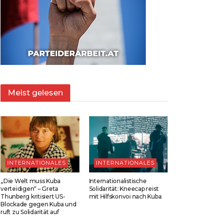
Meist gelesen
INTERNATIONALES
INTERNATIONALES
„Die Welt muss Kuba
Internationalistische
verteidigen“ – Greta
Solidarität: Kneecap reist
Thunberg kritisiert US-
mit Hilfskonvoi nach Kuba
Blockade gegen Kuba und
ruft zu Solidarität auf