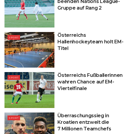
beenden Nations League-
Gruppe auf Rang 2
Österreichs
SPORT
Hallenhockeyteam holt EM-
Titel
Österreichs Fußballerinnen
SPORT
wahren Chance auf EM-
Viertelfinale
Überraschungssieg in
SPORT
Kroatien entzweit die
7 Millionen Teamchefs