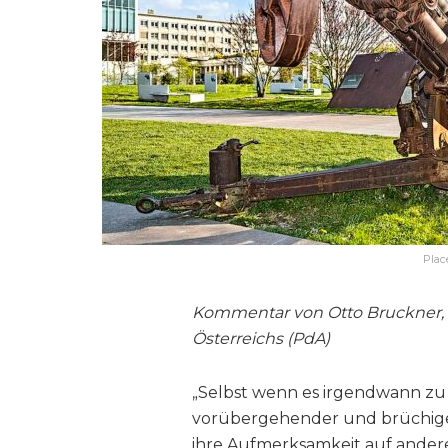
Plac
Kommentar von Otto Bruckner, st
Österreichs (PdA)
„Selbst wenn es irgendwann zu
vorübergehender und brüchiger
ihre Aufmerksamkeit auf ander