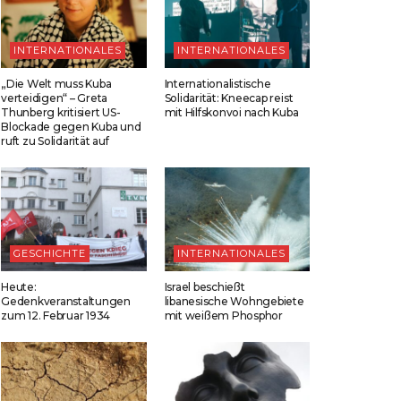
INTERNATIONALES
INTERNATIONALES
„Die Welt muss Kuba
Internationalistische
verteidigen“ – Greta
Solidarität: Kneecap reist
Thunberg kritisiert US-
mit Hilfskonvoi nach Kuba
Blockade gegen Kuba und
ruft zu Solidarität auf
GESCHICHTE
INTERNATIONALES
Heute:
Israel beschießt
Gedenkveranstaltungen
libanesische Wohngebiete
zum 12. Februar 1934
mit weißem Phosphor