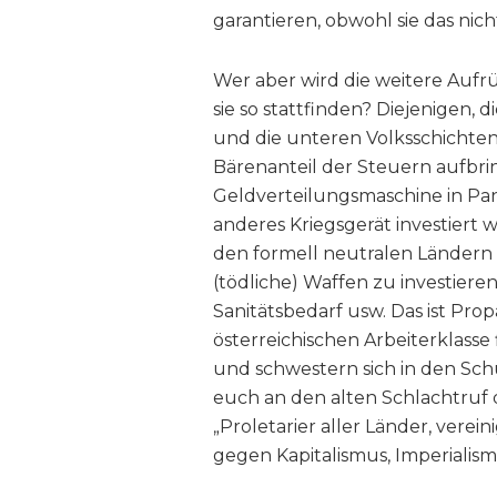
garantieren, obwohl sie das nicht
Wer aber wird die weitere Aufr
sie so stattfinden? Diejenigen, 
und die unteren Volksschichten 
Bärenanteil der Steuern aufbrin
Geldverteilungsmaschine in Pa
anderes Kriegsgerät investiert w
den formell neutralen Ländern I
(tödliche) Waffen zu investiere
Sanitätsbedarf usw. Das ist Pro
österreichischen Arbeiterklasse f
und schwestern sich in den Sch
euch an den alten Schlachtru
„Proletarier aller Länder, verei
gegen Kapitalismus, Imperialism