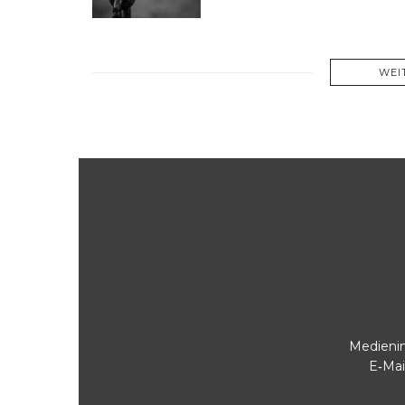
WEI
Medienin
E‑Mai