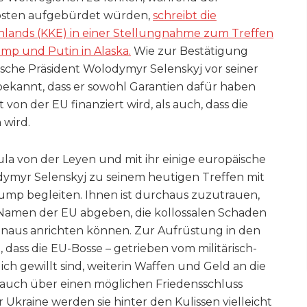
osten aufgebürdet würden,
schreibt die
nlands (KKE) in einer Stellungnahme zum Treffen
mp und Putin in Alaska.
Wie zur Bestätigung
sche Präsident Wolodymyr Selenskyj vor seiner
bekannt, dass er sowohl Garantien dafür haben
 von der EU finanziert wird, als auch, dass die
 wird.
la von der Leyen und mit ihr einige europäische
myr Selenskyj zu seinem heutigen Treffen mit
mp begleiten. Ihnen ist durchaus zuzutrauen,
m Namen der EU abgeben, die kollossalen Schaden
inaus anrichten können. Zur Aufrüstung in den
ss die EU-Bosse – getrieben vom militärisch-
ich gewillt sind, weiterin Waffen und Geld an die
 auch über einen möglichen Friedensschluss
 Ukraine werden sie hinter den Kulissen vielleicht