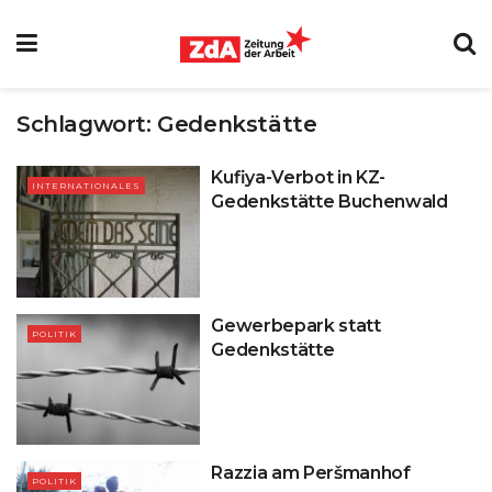
Schlagwort:
Gedenkstätte
Kufiya-Verbot in KZ-
INTERNATIONALES
Gedenkstätte Buchenwald
Gewerbepark statt
POLITIK
Gedenkstätte
Razzia am Peršmanhof
POLITIK