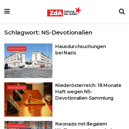
Schlagwort:
NS-Devotionalien
Hausdurchsuchungen
PANORAMA
bei Nazis
Niederösterreich: 18 Monate
PANORAMA
Haft wegen NS-
Devotionalien-Sammlung
Neonazis mit illegalem
PANORAMA