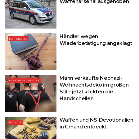
Waffenarsenal ausgehoben
Händler wegen
PANORAMA
Wiederbetätigung angeklagt
Mann verkaufte Neonazi-
INTERNATIONALES
Weihnachtsdeko im großen
Stil – jetzt klickten die
Handschellen
Waffen und NS-Devotionalien
POLITIK
in Gmünd entdeckt