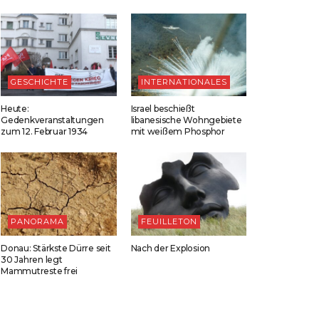
GESCHICHTE
INTERNATIONALES
Heute:
Israel beschießt
Gedenkveranstaltungen
libanesische Wohngebiete
zum 12. Februar 1934
mit weißem Phosphor
PANORAMA
FEUILLETON
Donau: Stärkste Dürre seit
Nach der Explosion
30 Jahren legt
Mammutreste frei