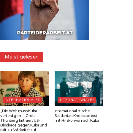
Meist gelesen
INTERNATIONALES
INTERNATIONALES
„Die Welt muss Kuba
Internationalistische
verteidigen“ – Greta
Solidarität: Kneecap reist
Thunberg kritisiert US-
mit Hilfskonvoi nach Kuba
Blockade gegen Kuba und
ruft zu Solidarität auf