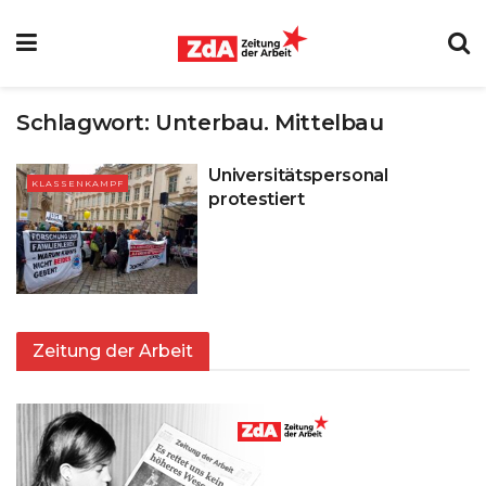
Schlagwort:
Unterbau. Mittelbau
Universitätspersonal
KLASSENKAMPF
protestiert
Zeitung der Arbeit