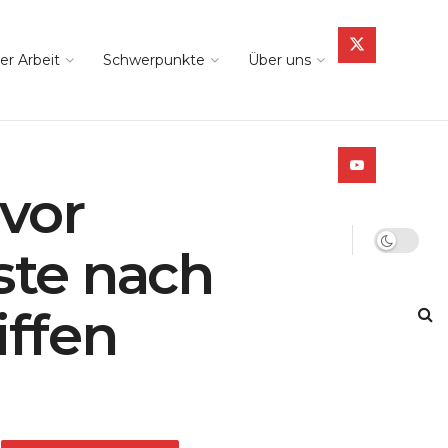
er Arbeit
Schwerpunkte
Über uns
vor
ste nach
ffen