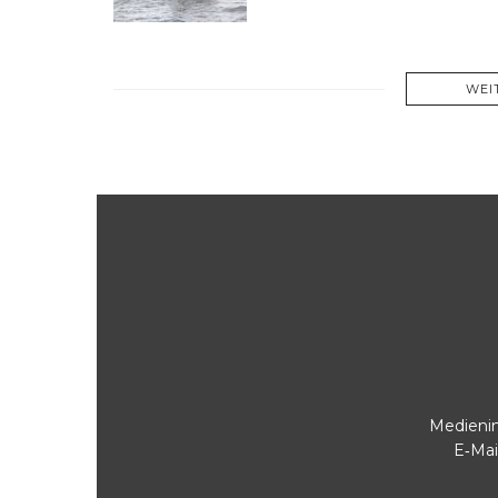
WEI
Medienin
E‑Mai