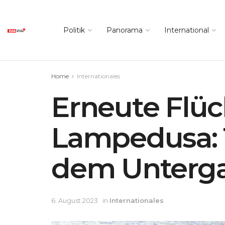
Politik
Panorama
International
Home
Internationales
Erneute Flüc
Lampedusa: 
dem Unterga
6. August 2023
in
Internationales