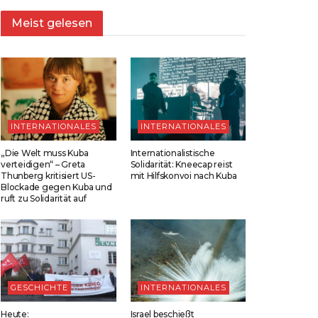
Meist gelesen
INTERNATIONALES
INTERNATIONALES
„Die Welt muss Kuba
Internationalistische
verteidigen“ – Greta
Solidarität: Kneecap reist
Thunberg kritisiert US-
mit Hilfskonvoi nach Kuba
Blockade gegen Kuba und
ruft zu Solidarität auf
GESCHICHTE
INTERNATIONALES
Heute:
Israel beschießt