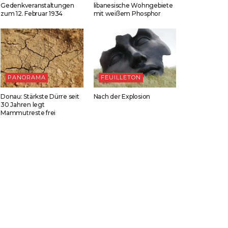
Gedenkveranstaltungen
libanesische Wohngebiete
zum 12. Februar 1934
mit weißem Phosphor
PANORAMA
FEUILLETON
Donau: Stärkste Dürre seit
Nach der Explosion
30 Jahren legt
Mammutreste frei