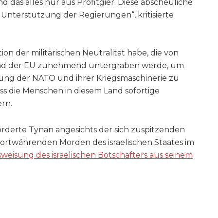
das alles nur aus Profitgier. Diese abscheuliche
n Unterstützung der Regierungen“, kritisierte
ition der militärischen Neutralität habe, die von
nd der EU zunehmend untergraben werde, um
mung der NATO und ihrer Kriegsmaschinerie zu
ass die Menschen in diesem Land sofortige
rn.
rderte Tynan angesichts der sich zuspitzenden
ortwährenden Morden des israelischen Staates im
sweisung des israelischen Botschafters aus seinem