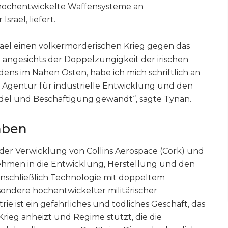
hochentwickelte Waffensysteme an
srael, liefert.
 Israel einen völkermörderischen Krieg gegen das
d angesichts der Doppelzüngigkeit der irischen
dens im Nahen Osten, habe ich mich schriftlich an
e Agentur für industrielle Entwicklung und den
del und Beschäftigung gewandt“, sagte Tynan.
aben
 der Verwicklung von Collins Aerospace (Cork) und
ehmen in die Entwicklung, Herstellung und den
einschließlich Technologie mit doppeltem
ndere hochentwickelter militärischer
ie ist ein gefährliches und tödliches Geschäft, das
rieg anheizt und Regime stützt, die die