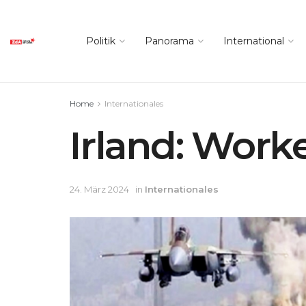
Politik
Panorama
International
Home
Internationales
Irland: Work
24. März 2024
in
Internationales