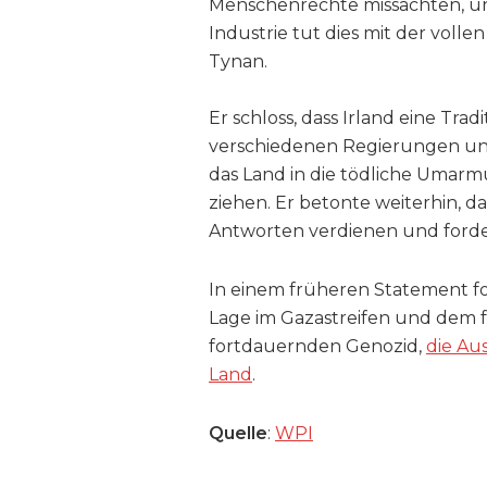
Menschenrechte missachten, und 
Industrie tut dies mit der volle
Tynan.
Er schloss, dass Irland eine Trad
verschiedenen Regierungen u
das Land in die tödliche Umar
ziehen. Er betonte weiterhin, d
Antworten verdienen und forde
In einem früheren Statement fo
Lage im Gazastreifen und dem f
fortdauernden Genozid,
die Au
Land
.
Quelle
:
WPI