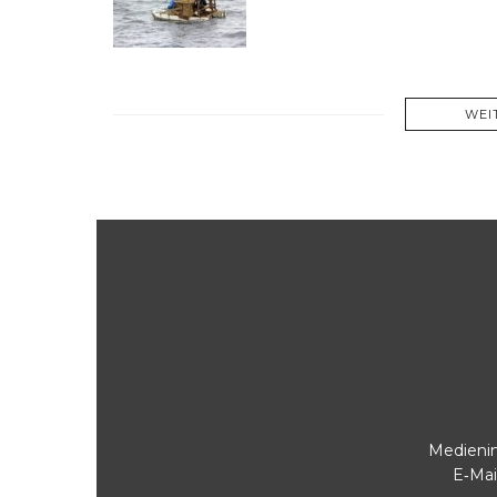
WEI
Medienin
E‑Mai