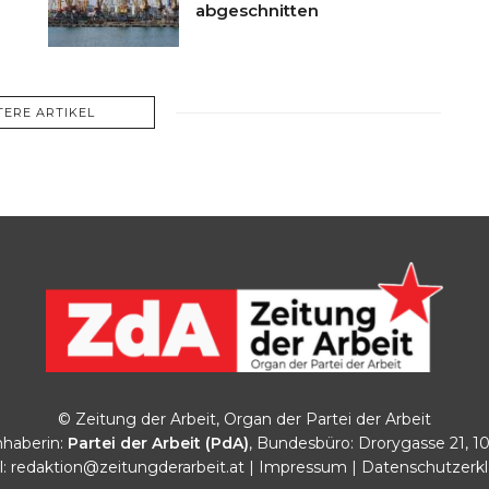
abgeschnitten
TERE ARTIKEL
© Zeitung der Arbeit, Organ der Partei der Arbeit
haberin:
Partei der Arbeit (PdA)
, Bundesbüro: Drorygasse 21, 1
l:
redaktion@zeitungderarbeit.at
|
Impressum
|
Datenschutzerk