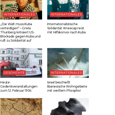
INTERNATIONALES
INTERNATIONALES
„Die Welt muss Kuba
Internationalistische
verteidigen“ – Greta
Solidarität: Kneecap reist
Thunberg kritisiert US-
mit Hilfskonvoi nach Kuba
Blockade gegen Kuba und
ruft zu Solidarität auf
GESCHICHTE
INTERNATIONALES
Heute:
Israel beschießt
Gedenkveranstaltungen
libanesische Wohngebiete
zum 12. Februar 1934
mit weißem Phosphor