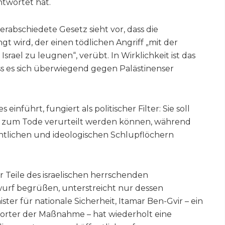
twortet hat.
erabschiedete Gesetz sieht vor, dass die
t wird, der einen tödlichen Angriff „mit der
 Israel zu leugnen“, verübt. In Wirklichkeit ist das
ss es sich überwiegend gegen Palästinenser
 einführt, fungiert als politischer Filter: Sie soll
ser zum Tode verurteilt werden können, während
chtlichen und ideologischen Schlupflöchern
r Teile des israelischen herrschenden
urf begrüßen, unterstreicht nur dessen
ster für nationale Sicherheit, Itamar Ben-Gvir – ein
worter der Maßnahme – hat wiederholt eine