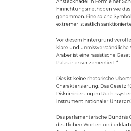
Anstecknadel in Form einer Sch
Hinrichtungsmethoden wie das
genommen. Eine solche Symbolik 
extremer, staatlich sanktionier
Vor diesem Hintergrund veröffen
klare und unmissverständliche V
Araber ist eine rassistische Ges
Palästinenser zementiert.“
Dies ist keine rhetorische Übert
Charakterisierung. Das Gesetz fü
Diskriminierung im Rechtssystem
Instrument nationaler Unterdr
Das parlamentarische Bündnis Ch
deutlichen Worten und erklärte: