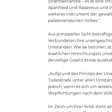
Strafmaßnahme – es ist eine offi
Apartheid und Rassismus und z
weiteres Instrument der gewal
palästinensischen Volkes.“
Aus prinzipieller Sicht bekräfti
Verbündeten ihre uneingeschrä
Umständen. Wie sie betonen, is
staatlichen Hinrichtungen unve
derzeitige Gesetz etwas qualitat
„Aufgrund des Prinzips der Una
Todesstrafe unter allen Umstä
jedoch, wenn es sich um selektiv
Verpflichtungen nach dem Völke
Im Zentrum ihrer Kritik steht e