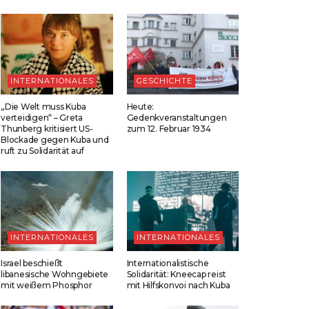
INTERNATIONALES
GESCHICHTE
„Die Welt muss Kuba
Heute:
verteidigen“ – Greta
Gedenkveranstaltungen
Thunberg kritisiert US-
zum 12. Februar 1934
Blockade gegen Kuba und
ruft zu Solidarität auf
INTERNATIONALES
INTERNATIONALES
Israel beschießt
Internationalistische
libanesische Wohngebiete
Solidarität: Kneecap reist
mit weißem Phosphor
mit Hilfskonvoi nach Kuba