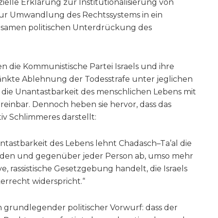
zielle Erklärung zur Institutionalisierung von
ur Umwandlung des Rechtssystems in ein
tsamen politischen Unterdrückung des
gen die Kommunistische Partei Israels und ihre
nkte Ablehnung der Todesstrafe unter jeglichen
t die Unantastbarkeit des menschlichen Lebens mit
reinbar. Dennoch heben sie hervor, dass das
iv Schlimmeres darstellt:
ntastbarkeit des Lebens lehnt Chadasch–Ta’al die
nden und gegenüber jeder Person ab, umso mehr
e, rassistische Gesetzgebung handelt, die Israels
rrecht widerspricht.“
in grundlegender politischer Vorwurf: dass der