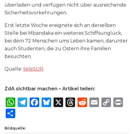
überladen und verfügen nicht über ausreichende
Sicherheitsvorkehrungen.
Erst letzte Woche ereignete sich an derselben
Stelle bei Mbandaka ein weiteres Schiffsunglück,
bei dem 72 Menschen ums Leben kamen, darunter
auch Studenten, die zu Ostern ihre Familien
besuchten.
Quelle:
teleSUR
ZdA sichtbar machen – Artikel teilen:
W
T
F
B
X
T
R
E
C
P
h
el
a
lu
h
e
m
o
ri
S
a
e
c
e
re
d
ai
p
n
h
ts
g
e
s
a
di
l
y
t
Bildquelle:
ar