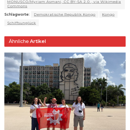
MONUSCO/Myriam Asmani, CC BY-SA 2.0
, via Wikimedia
A
ra
b
k
d
t
Li
e
Commons
p
m
o
y
s
n
Schlagworte:
Demokratische Republik Kongo
Kongo
p
o
k
Schiffsunglück
k
Ähnliche
Artikel