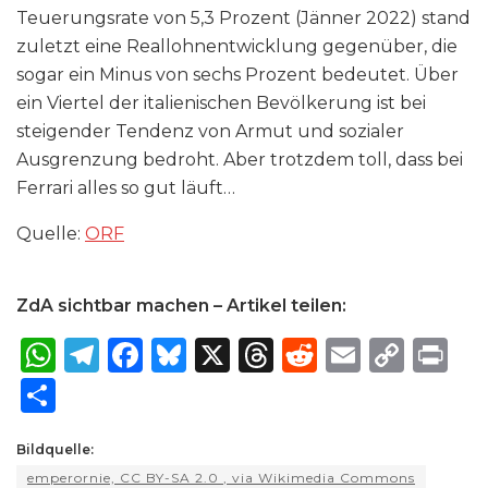
Teuerungsrate von 5,3 Prozent (Jänner 2022) stand
zuletzt eine Reallohnentwicklung gegenüber, die
sogar ein Minus von sechs Prozent bedeutet. Über
ein Viertel der italienischen Bevölkerung ist bei
steigender Tendenz von Armut und sozialer
Ausgrenzung bedroht. Aber trotzdem toll, dass bei
Ferrari alles so gut läuft…
Quelle:
ORF
ZdA sichtbar machen – Artikel teilen:
W
T
F
B
X
T
R
E
C
P
h
el
a
lu
h
e
m
o
ri
S
a
e
c
e
re
d
ai
p
n
h
ts
g
e
s
a
di
l
y
t
Bildquelle:
ar
emperornie, CC BY-SA 2.0
, via Wikimedia Commons