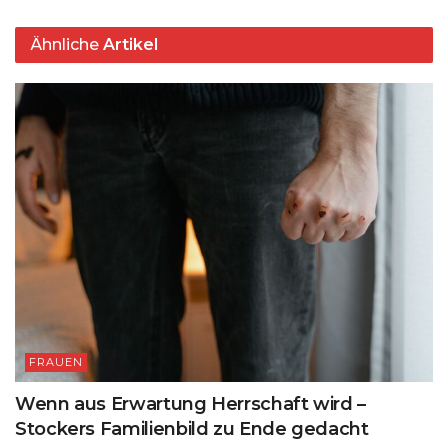
p
o
k
Ähnliche
Artikel
k
FRAUEN
Wenn aus Erwartung Herrschaft wird –
Stockers Familienbild zu Ende gedacht