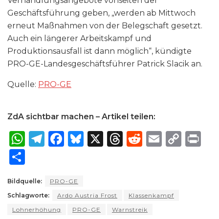
Verhandlungsangebote vonseiten der
Geschäftsführung geben, „werden ab Mittwoch
erneut Maßnahmen von der Belegschaft gesetzt.
Auch ein längerer Arbeitskampf und
Produktionsausfall ist dann möglich“, kündigte
PRO-GE-Landesgeschäftsführer Patrick Slacik an.
Quelle:
PRO-GE
ZdA sichtbar machen – Artikel teilen:
W
T
F
B
X
T
R
E
C
P
h
el
a
lu
h
e
m
o
ri
S
a
e
c
e
re
d
ai
p
n
h
ts
g
e
s
a
di
l
y
t
Bildquelle:
PRO-GE
ar
Schlagworte:
A
ra
Ardo Austria Frost
b
k
d
Klassenkampf
t
Li
e
Lohnerhöhung
PRO-GE
Warnstreik
p
m
o
y
s
n