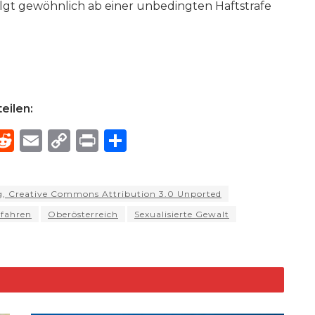
olgt gewöhnlich ab einer unbedingten Haftstrafe
eilen:
R
E
C
P
S
h
e
m
o
ri
h
e
d
ai
p
n
ar
, Creative Commons Attribution 3.0 Unported
di
l
y
t
e
rfahren
Oberösterreich
Sexualisierte Gewalt
d
t
Li
n
k