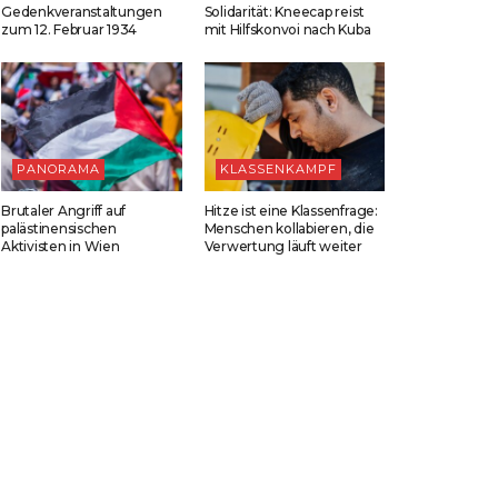
Gedenkveranstaltungen
Solidarität: Kneecap reist
zum 12. Februar 1934
mit Hilfskonvoi nach Kuba
PANORAMA
KLASSENKAMPF
Brutaler Angriff auf
Hitze ist eine Klassenfrage:
palästinensischen
Menschen kollabieren, die
Aktivisten in Wien
Verwertung läuft weiter