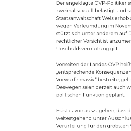
Der angeklagte ÖVP-Politiker sol
zweimal sexuell belästigt und s
Staatsanwaltschaft Wels erhob
wegen Verleumdung im Novemb
stützt sich unter anderem auf 
rechtlicher Vorsicht ist anzume
Unschuldsvermutung gilt.
Vonseiten der Landes-ÖVP heißt 
„entsprechende Konsequenzen“
Vorwürfe massiv“ bestreite, ge
Deswegen seien derzeit auch we
politischen Funktion geplant.
Es ist davon auszugehen, dass de
weitestgehend unter Ausschluss 
Verurteilung für den gröbsten V