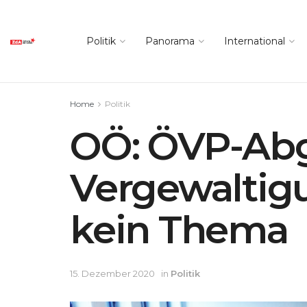
Politik
Panorama
International
Home
Politik
OÖ: ÖVP-Ab
Vergewaltigu
kein Thema
15. Dezember 2020
in
Politik