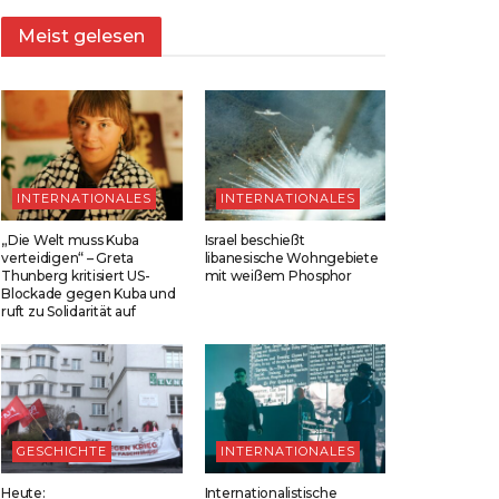
Meist gelesen
INTERNATIONALES
INTERNATIONALES
„Die Welt muss Kuba
Israel beschießt
verteidigen“ – Greta
libanesische Wohngebiete
Thunberg kritisiert US-
mit weißem Phosphor
Blockade gegen Kuba und
ruft zu Solidarität auf
GESCHICHTE
INTERNATIONALES
Heute:
Internationalistische