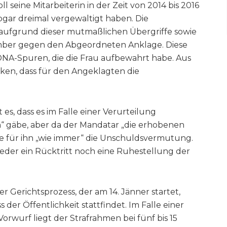
l seine Mitarbeiterin in der Zeit von 2014 bis 2016
ogar dreimal vergewaltigt haben. Die
 aufgrund dieser mutmaßlichen Übergriffe sowie
er gegen den Abgeordneten Anklage. Diese
DNA-Spuren, die die Frau aufbewahrt habe. Aus
rken, dass für den Angeklagten die
es, dass es im Falle einer Verurteilung
 gäbe, aber da der Mandatar „die erhobenen
lte für ihn „wie immer“ die Unschuldsvermutung.
der ein Rücktritt noch eine Ruhestellung der
r Gerichtsprozess, der am 14. Jänner startet,
der Öffentlichkeit stattfindet. Im Falle einer
orwurf liegt der Strafrahmen bei fünf bis 15