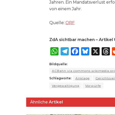
Jahren. Ein Mandatsverlust erf
von einem Jahr.
Quelle:
ORF
ZdA sichtbar machen – Artikel t
W
T
F
B
X
T
h
el
a
lu
Bildquelle:
a
e
c
e
r
ACBahn via commons.wikimedia.org
ts
g
e
s
a
Schlagworte:
Anklage
Gerichtsve
A
ra
b
k
Vergewaltigung
Vorwürfe
p
m
o
y
s
p
o
Ähnliche
Artikel
k