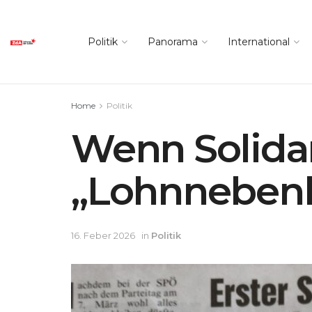
Politik
Panorama
International
Home
Politik
Wenn Solidar
„Lohnnebenk
16. Feber 2026
in
Politik