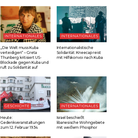
INTERNATIONALES
INTERNATIONALES
„Die Welt muss Kuba
Internationalistische
verteidigen“ – Greta
Solidarität: Kneecap reist
Thunberg kritisiert US-
mit Hilfskonvoi nach Kuba
Blockade gegen Kuba und
ruft zu Solidarität auf
GESCHICHTE
INTERNATIONALES
Heute:
Israel beschießt
Gedenkveranstaltungen
libanesische Wohngebiete
zum 12. Februar 1934
mit weißem Phosphor