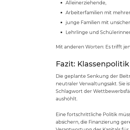
Alleinerziehende,
Arbeiterfamilien mit mehre
junge Familien mit unsiche
Lehrlinge und Schülerinne
Mit anderen Worten: Es trifft j
Fazit: Klassenpolit
Die geplante Senkung der Beitr
neutraler Verwaltungsakt. Sie is
Schlagwort der Wettbewerbsfäh
aushöhlt.
Eine fortschrittliche Politik mü
absichern, die Finanzierung ger
Verantwortung des Kapitals für 