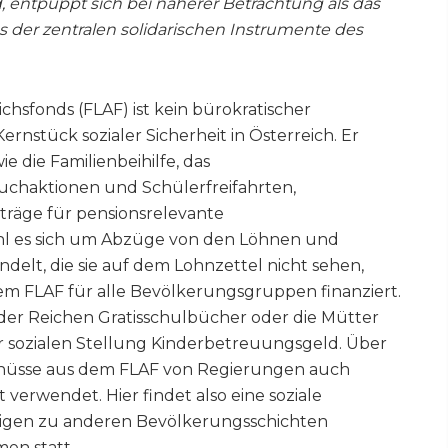
d, entpuppt sich bei näherer Betrachtung als das
 der zentralen solidarischen Instrumente des
chsfonds (FLAF) ist kein bürokratischer
rnstück sozialer Sicherheit in Österreich. Er
ie die Familienbeihilfe, das
chaktionen und Schülerfreifahrten,
iträge für pensionsrelevante
hl es sich um Abzüge von den Löhnen und
delt, die sie auf dem Lohnzettel nicht sehen,
m FLAF für alle Bevölkerungsgruppen finanziert.
er Reichen Gratisschulbücher oder die Mütter
r sozialen Stellung Kinderbetreuungsgeld. Über
hüsse aus dem FLAF von Regierungen auch
erwendet. Hier findet also eine soziale
igen zu anderen Bevölkerungsschichten
en statt.