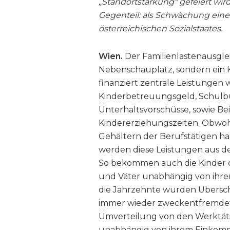
„Standortstärkung“ gefeiert wir
Gegenteil: als Schwächung eines
österreichischen Sozialstaates.
Wien.
Der Familienlastenausglei
Nebenschauplatz, sondern ein Ke
finanziert zentrale Leistungen w
Kinderbetreuungsgeld, Schulbu
Unterhaltsvorschüsse, sowie Be
Kindererziehungszeiten. Obwo
Gehältern der Berufstätigen han
werden diese Leistungen aus de
So bekommen auch die Kinder d
und Väter unabhängig von ihre
die Jahrzehnte wurden Übersc
immer wieder zweckentfremdet v
Umverteilung von den Werktät
unabhängig von ihrem Einkomm