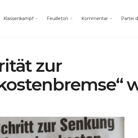
Klassenkampf
Feuilleton
Kommentar
Partei d
ität zur
ostenbremse“ w