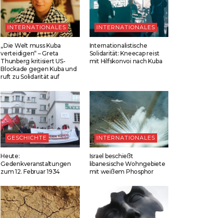
INTERNATIONALES
INTERNATIONALES
„Die Welt muss Kuba
Internationalistische
verteidigen“ – Greta
Solidarität: Kneecap reist
Thunberg kritisiert US-
mit Hilfskonvoi nach Kuba
Blockade gegen Kuba und
ruft zu Solidarität auf
GESCHICHTE
INTERNATIONALES
Heute:
Israel beschießt
Gedenkveranstaltungen
libanesische Wohngebiete
zum 12. Februar 1934
mit weißem Phosphor