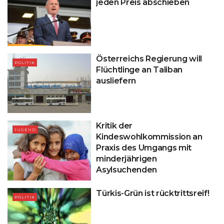
jeden Preis abschieben
Österreichs Regierung will
POLITIK
Flüchtlinge an Taliban
ausliefern
Kritik der
JUGEND
Kindeswohlkommission an
Praxis des Umgangs mit
minderjährigen
Asylsuchenden
Türkis-Grün ist rücktrittsreif!
POLITIK