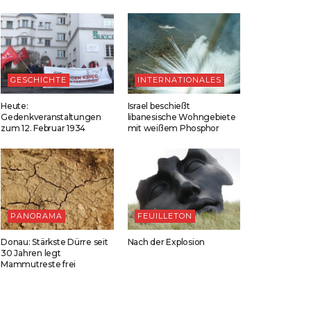
GESCHICHTE
INTERNATIONALES
Heute:
Israel beschießt
Gedenkveranstaltungen
libanesische Wohngebiete
zum 12. Februar 1934
mit weißem Phosphor
PANORAMA
FEUILLETON
Donau: Stärkste Dürre seit
Nach der Explosion
30 Jahren legt
Mammutreste frei