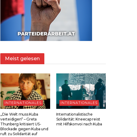
Meist gelesen
INTERNATIONALES
INTERNATIONALES
„Die Welt muss Kuba
Internationalistische
verteidigen“ – Greta
Solidarität: Kneecap reist
Thunberg kritisiert US-
mit Hilfskonvoi nach Kuba
Blockade gegen Kuba und
ruft zu Solidarität auf