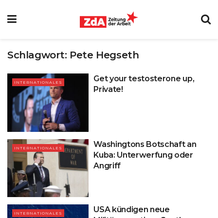
Schlagwort:
Pete Hegseth
Get your testosterone up,
INTERNATIONALES
Private!
Washingtons Botschaft an
INTERNATIONALES
Kuba: Unterwerfung oder
Angriff
USA kündigen neue
INTERNATIONALES