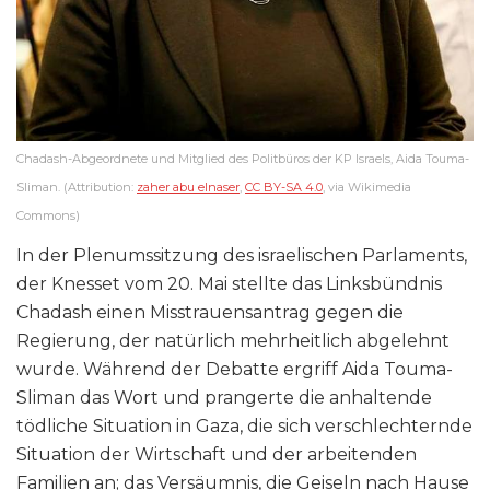
Chadash-Abgeordnete und Mitglied des Politbüros der KP Israels, Aida Touma-
Sliman. (Attribution:
zaher abu elnaser
,
CC BY-SA 4.0
, via Wikimedia
Commons)
In der Plenumssitzung des israelischen Parlaments,
der Knesset vom 20. Mai stellte das Linksbündnis
Chadash einen Misstrauensantrag gegen die
Regierung, der natürlich mehrheitlich abgelehnt
wurde. Während der Debatte ergriff Aida Touma-
Sliman das Wort und prangerte die anhaltende
tödliche Situation in Gaza, die sich verschlechternde
Situation der Wirtschaft und der arbeitenden
Familien an; das Versäumnis, die Geiseln nach Hause