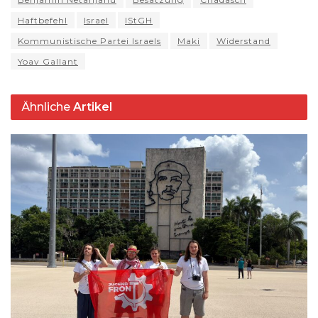
p
m
o
y
s
n
Haftbefehl
Israel
IStGH
p
o
k
Kommunistische Partei Israels
Maki
Widerstand
k
Yoav Gallant
Ähnliche
Artikel