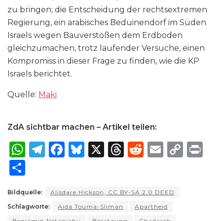
zu bringen; die Entscheidung der rechtsextremen
Regierung, ein arabisches Beduinendorf im Süden
Israels wegen Bauverstößen dem Erdboden
gleichzumachen, trotz laufender Versuche, einen
Kompromiss in dieser Frage zu finden, wie die KP
Israels berichtet.
Quelle:
Maki
ZdA sichtbar machen – Artikel teilen:
W
T
F
B
X
T
R
E
C
P
h
el
a
lu
h
e
m
o
ri
S
a
e
c
e
re
d
ai
p
n
h
ts
g
e
s
a
di
l
y
t
Bildquelle:
Alisdare Hickson, CC BY-SA 2.0 DEED
ar
Schlagworte:
A
ra
Aida Touma-Sliman
b
k
d
Apartheid
t
Li
e
Benjamin Netanjahu
Besatzung
Chadasch