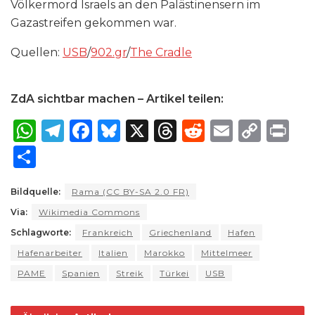
Völkermord Israels an den Palästinensern im
Gazastreifen gekommen war.
Quellen:
USB
/
902​.gr
/
The Cradle
ZdA sichtbar machen – Artikel teilen:
W
T
F
B
X
T
R
E
C
P
h
el
a
lu
h
e
m
o
ri
S
a
e
c
e
re
d
ai
p
n
h
ts
g
e
s
a
di
l
y
t
Bildquelle:
Rama (CC BY-SA 2.0 FR)
ar
Via:
A
Wikimedia Commons
ra
b
k
d
t
Li
e
Schlagworte:
Frankreich
Griechenland
Hafen
p
m
o
y
s
n
Hafenarbeiter
Italien
Marokko
Mittelmeer
p
o
k
PAME
Spanien
Streik
Türkei
USB
k