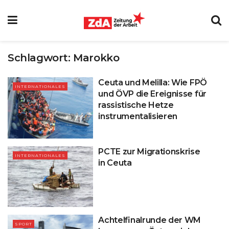
Schlagwort:
Marokko
Ceuta und Melilla: Wie FPÖ
INTERNATIONALES
und ÖVP die Ereignisse für
rassistische Hetze
instrumentalisieren
PCTE zur Migrationskrise
INTERNATIONALES
in Ceuta
Achtelfinalrunde der WM
SPORT