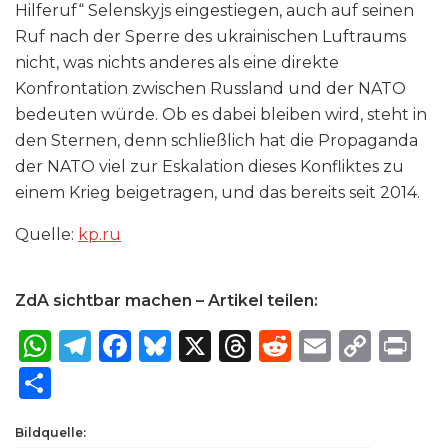
Hilferuf“ Selenskyjs eingestiegen, auch auf seinen
Ruf nach der Sperre des ukrainischen Luftraums
nicht, was nichts anderes als eine direkte
Konfrontation zwischen Russland und der NATO
bedeuten würde. Ob es dabei bleiben wird, steht in
den Sternen, denn schließlich hat die Propaganda
der NATO viel zur Eskalation dieses Konfliktes zu
einem Krieg beigetragen, und das bereits seit 2014.
Quelle:
kp​.ru
ZdA sichtbar machen – Artikel teilen:
W
T
F
B
X
T
R
E
C
P
h
el
a
lu
h
e
m
o
ri
S
a
e
c
e
re
d
ai
p
n
h
ts
g
e
s
a
di
l
y
t
Bildquelle:
ar