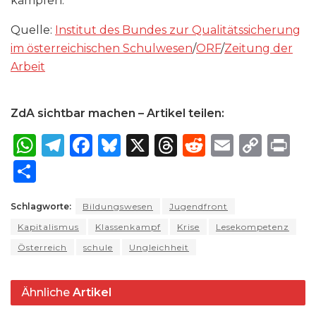
kämpfen.
Quelle:
Institut des Bundes zur Qualitätssicherung
im österreichischen Schulwesen
/
ORF
/
Zeitung der
Arbeit
ZdA sichtbar machen – Artikel teilen:
W
T
F
B
X
T
R
E
C
P
h
el
a
lu
h
e
m
o
ri
S
a
e
c
e
re
d
ai
p
n
h
ts
g
e
s
a
di
l
y
t
Schlagworte:
Bildungswesen
Jugendfront
ar
Kapitalismus
A
ra
b
Klassenkampf
k
d
Krise
t
Lesekompetenz
Li
e
Österreich
schule
Ungleichheit
p
m
o
y
s
n
p
o
k
Ähnliche
Artikel
k