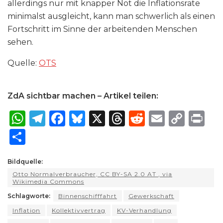
allerdings nur mit knapper Not die Inflationsrate
minimalst ausgleicht, kann man schwerlich als einen
Fortschritt im Sinne der arbeitenden Menschen
sehen.
Quelle:
OTS
ZdA sichtbar machen – Artikel teilen:
W
T
F
B
X
T
R
E
C
P
h
el
a
lu
h
e
m
o
ri
S
a
e
c
e
re
d
ai
p
n
h
ts
g
e
s
a
di
l
y
t
Bildquelle:
ar
Otto Normalverbraucher, CC BY-SA 2.0 AT
, via
A
ra
b
k
d
t
Li
e
Wikimedia Commons
p
m
o
y
s
n
Schlagworte:
Binnenschifffahrt
Gewerkschaft
p
o
k
Inflation
Kollektivvertrag
KV-Verhandlung