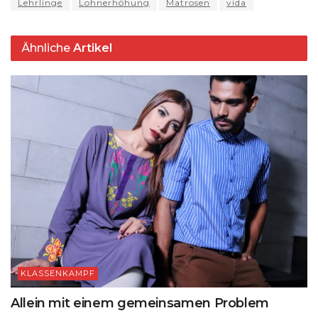
k
Lehrlinge
Lohnerhöhung
Matrosen
vida
Ähnliche
Artikel
KLASSENKAMPF
Allein mit einem gemeinsamen Problem