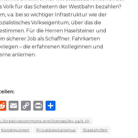
as Volk für das Scheitern der Westbahn bezahlen?
 v.a. bei so wichtiger Infrastruktur wie der
ozialistisches Volkseigentum, über das die
estimmen. Für die Herren Haselsteiner und
in sicherer Job als Schaffner. Fahrkarten
kriegen – die erfahrenen Kolleginnen und
erne anlernen.
eilen:
R
E
C
P
S
h
e
m
o
ri
h
://creativecommons.org/licenses/by-sa/4.0)
e
d
ai
p
n
ar
Kündigungen
Privatkapitalismus
Staatshilfen
di
l
y
t
e