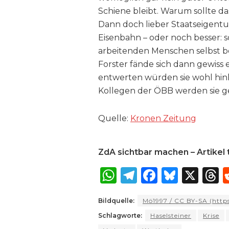
Schiene bleibt. Warum sollte d
Dann doch lieber Staatseigentum,
Eisenbahn – oder noch besser: s
arbeitenden Menschen selbst b
Forster fände sich dann gewiss e
entwerten würden sie wohl hin
Kollegen der ÖBB werden sie g
Quelle:
Kronen Zeitung
ZdA sichtbar machen – Artikel t
W
T
F
B
X
T
h
el
a
lu
Bildquelle:
Mö1997 / CC BY-SA (https
a
e
c
e
r
Schlagworte:
Haselsteiner
Krise
ts
g
e
s
a