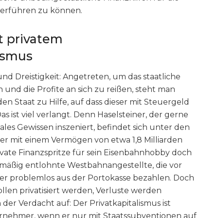
terführen zu können.
t privatem
ismus
und Dreistigkeit: Angetreten, um das staatliche
nd die Profite an sich zu reißen, steht man
 den Staat zu Hilfe, auf dass dieser mit Steuergeld
s ist viel verlangt. Denn Haselsteiner, der gerne
les Gewissen inszeniert, befindet sich unter den
her mit einem Vermögen von etwa 1,8 Milliarden
ivate Finanzspritze für sein Eisenbahnhobby doch
 mäßig entlohnte Westbahnangestellte, die vor
er problemlos aus der Portokasse bezahlen. Doch
ollen privatisiert werden, Verluste werden
h der Verdacht auf: Der Privatkapitalismus ist
rnehmer, wenn er nur mit Staatssubventionen auf