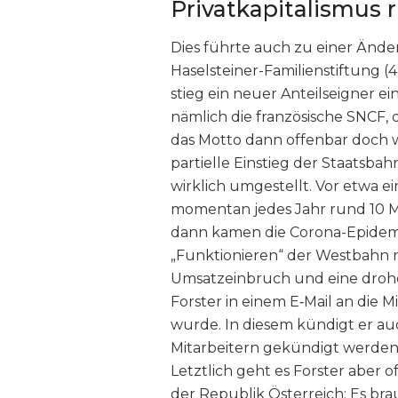
Privatkapitalismus 
Dies führte auch zu einer Ände
Haselsteiner-Familienstiftung 
stieg ein neuer Anteilseigner ei
nämlich die französische SNCF, d
das Motto dann offenbar doch w
partielle Einstieg der Staatsba
wirklich umgestellt. Vor etwa e
momentan jedes Jahr rund 10 M
dann kamen die Corona-Epidemie 
„Funktionieren“ der Westbahn n
Umsatzeinbruch und eine drohen
Forster in einem E‑Mail an die M
wurde. In diesem kündigt er au
Mitarbeitern gekündigt werden 
Letztlich geht es Forster aber
der Republik Österreich: Es bra