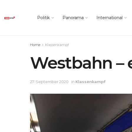
Politik
Panorama
International
Home
Klassenkampf
Westbahn – e
27. September 2020
in
Klassenkampf