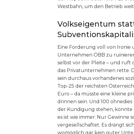
Westbahn, um den Betrieb wei
Volkseigentum stat
Subventionskapital
Eine Forderung voll von Ironie 
Unternehmen ÖBB zu ruinieren u
selbst vor der Pleite – und ruft
das Privatunternehmen rette. Da
sein durchaus vorhandenes sozia
Top-25 der reichsten Österreic
Euro – da müsste eine kleine pr
drinnen sein. Und 100 ohnedies
der Kündigung stehen, könnte 
es ist wie immer: Nur Gewinne s
vergesellschaftet. Es drängt sic
womöglich gar kein guter Unte