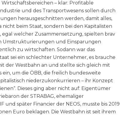
 Wirtschaftsbereichen – klar: Profitable
 Industrie und des Transportwesens sollen durch
erungen herausgeschnitten werden, damit alles,
nicht beim Staat, sondern bei den Kapitalisten
, egal welcher Zusammensetzung, spielten brav
rch Umstrukturierungen und Einsparungen
ntlich zu wirtschaften. Sodann war das
aat sei ein schlechter Unternehmer, es brauche
it der Westbahn an und stellte sich gleich mit
 ein, um die ÖBB, die freilich bundesweite
italistisch niederzukonkurrieren – ihr Konzept
hienen“. Dieses ging aber nicht auf: Eigentümer
triebaron der STRABAG, ehemaliger
IF und später Financier der NEOS, musste bis 2019
ionen Euro beklagen. Die Westbahn ist seit ihrem