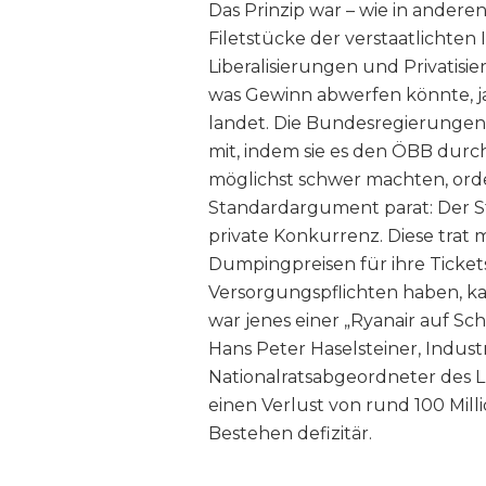
Das Prinzip war – wie in anderen
Filetstücke der verstaatlichten
Liberalisierungen und Privatisi
was Gewinn abwerfen könnte, ja 
landet. Die Bundesregierungen
mit, indem sie es den ÖBB du
möglichst schwer machten, orde
Standardargument parat: Der St
private Konkurrenz. Diese trat m
Dumpingpreisen für ihre Tickets
Versorgungspflichten haben, kap
war jenes einer „Ryanair auf Sc
Hans Peter Haselsteiner, Indus
Nationalratsabgeordneter des L
einen Verlust von rund 100 Mill
Bestehen defizitär.