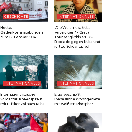
GESCHICHTE
INTERNATIONALES
Heute:
„Die Welt muss Kuba
Gedenkveranstaltungen
verteidigen“ – Greta
zum 12. Februar 1934
Thunberg kritisiert US-
Blockade gegen Kuba und
ruft zu Solidarität auf
INTERNATIONALES
INTERNATIONALES
Internationalistische
Israel beschießt
Solidarität: Kneecap reist
libanesische Wohngebiete
mit Hilfskonvoi nach Kuba
mit weißem Phosphor