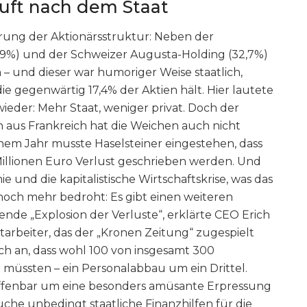
ruft nach dem Staat
rung der Aktionärsstruktur: Neben der
(49%) und der Schweizer Augusta-Holding (32,7%)
n – und dieser war humoriger Weise staatlich,
ie gegenwärtig 17,4% der Aktien hält. Hier lautete
ieder: Mehr Staat, weniger privat. Doch der
hn aus Frankreich hat die Weichen auch nicht
inem Jahr musste Haselsteiner eingestehen, dass
illionen Euro Verlust geschrieben werden. Und
und die kapitalistische Wirtschaftskrise, was das
och mehr bedroht: Es gibt einen weiteren
de „Explosion der Verluste“, erklärte CEO Erich
itarbeiter, das der „Kronen Zeitung“ zugespielt
ch an, dass wohl 100 von insgesamt 300
müssten – ein Personalabbau um ein Drittel.
 offenbar um eine besonders amüsante Erpressung
uche unbedingt staatliche Finanzhilfen für die