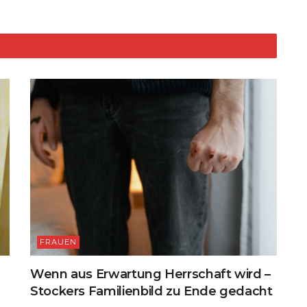
d
t
Li
n
k
FRAUEN
Wenn aus Erwartung Herrschaft wird –
Stockers Familienbild zu Ende gedacht