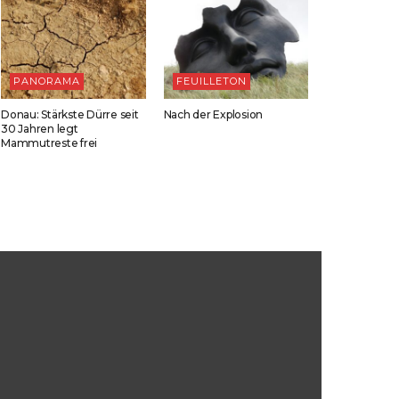
PANORAMA
FEUILLETON
Donau: Stärkste Dürre seit
Nach der Explosion
30 Jahren legt
Mammutreste frei