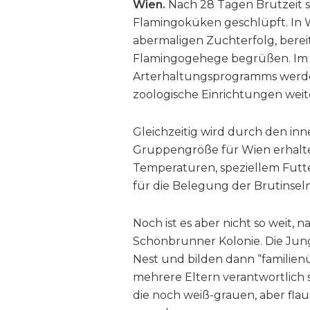
Wien.
Nach 28 Tagen Brutzeit 
Flamingoküken geschlüpft. In W
abermaligen Zuchterfolg, berei
Flamingogehege begrüßen. Im 
Arterhaltungsprogramms werden
zoologische Einrichtungen we
Gleichzeitig wird durch den in
Gruppengröße für Wien erhalt
Temperaturen, speziellem Futt
für die Belegung der Brutinseln
Noch ist es aber nicht so weit, 
Schönbrunner Kolonie. Die Jung
Nest und bilden dann “familien
mehrere Eltern verantwortlich si
die noch weiß-grauen, aber fla