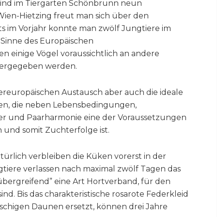
sind im Tiergarten Schönbrunn neun
ien-Hietzing freut man sich über den
ts im Vorjahr konnte man zwölf Jungtiere im
Sinne des Europäischen
 einige Vögel voraussichtlich an andere
itergegeben werden.
nereuropäischen Austausch aber auch die ideale
en, die neben Lebensbedingungen,
er und Paarharmonie eine der Voraussetzungen
 und somit Zuchterfolge ist.
natürlich verbleiben die Küken vorerst in der
tiere verlassen nach maximal zwölf Tagen das
übergreifend” eine Art Hortverband, für den
nd. Bis das charakteristische rosarote Federkleid
uschigen Daunen ersetzt, können drei Jahre