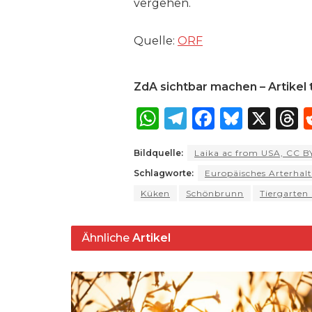
vergehen.
Quelle:
ORF
ZdA sichtbar machen – Artikel t
W
T
F
B
X
T
h
el
a
lu
Bildquelle:
Laika ac from USA, CC B
a
e
c
e
r
Schlagworte:
Europäisches Arterha
ts
g
e
s
a
Küken
Schönbrunn
Tiergarten
A
ra
b
k
p
m
o
y
s
Ähnliche
Artikel
p
o
k