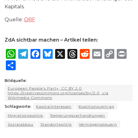
Kapitals.
Quelle:
ORF
ZdA sichtbar machen – Artikel teilen:
W
T
F
B
X
T
R
E
C
P
h
el
a
lu
h
e
m
o
ri
S
a
e
c
e
re
d
ai
p
n
h
ts
g
e
s
a
di
l
y
t
Bildquelle:
ar
European People's Party, CC BY 2.0
A
ra
b
k
d
t
Li
e
https://creativecommons.org/licenses/by/2.0, via
Wikimedia Commons
p
m
o
y
s
n
Schlagworte:
Kapitalinteressen
Koalitionsvertrag
p
o
k
Migrationspolitik
Regierungsverhandlungen
k
Sozialabbau
Standortpolitik
Vermögenssteuern